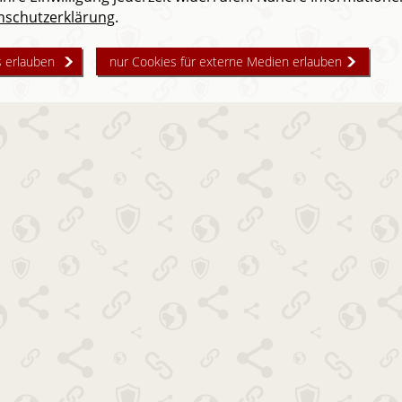
nschutzerklärung
.
s erlauben
nur Cookies für externe Medien erlauben